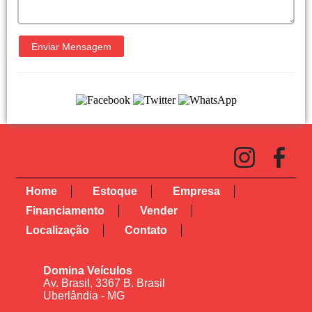
Home
Estoque
Empresa
Financiamento
Vender
Localização
Contato
Domina Veículos
Av. Brasil, 3367 B. Brasil
Uberlândia - MG